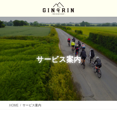
コ
ナ
ン
ビ
テ
ゲ
ン
ー
ツ
シ
へ
ョ
ス
ン
キ
に
ッ
移
プ
動
サービス案内
HOME
サービス案内