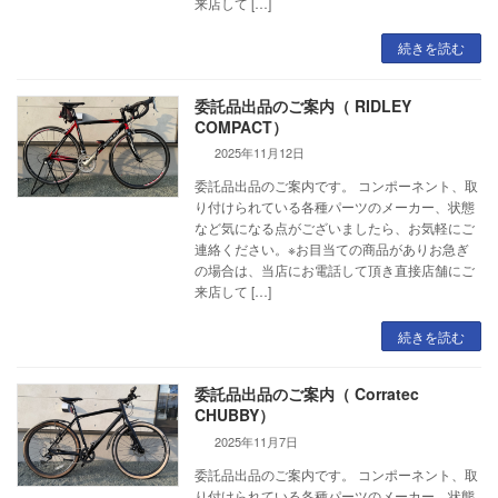
来店して […]
続きを読む
委託品出品のご案内（ RIDLEY
COMPACT）
2025年11月12日
委託品出品のご案内です。 コンポーネント、取
り付けられている各種パーツのメーカー、状態
など気になる点がございましたら、お気軽にご
連絡ください。※お目当ての商品がありお急ぎ
の場合は、当店にお電話して頂き直接店舗にご
来店して […]
続きを読む
委託品出品のご案内（ Corratec
CHUBBY）
2025年11月7日
委託品出品のご案内です。 コンポーネント、取
り付けられている各種パーツのメーカー、状態