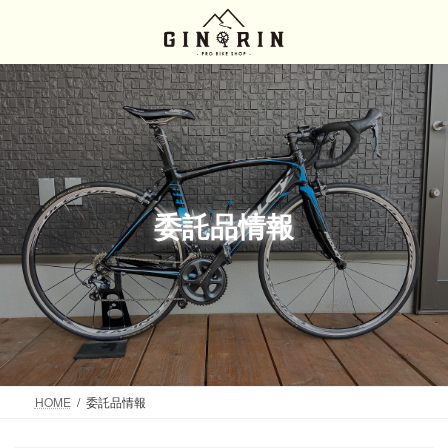
コ
ナ
ン
ビ
テ
ゲ
ン
ー
ツ
シ
へ
ョ
ス
ン
キ
に
ッ
移
プ
動
委託品情報
HOME
委託品情報