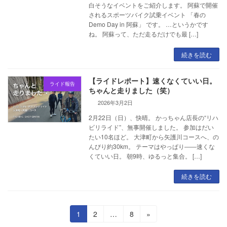
白そうなイベントをご紹介します。 阿蘇で開催
されるスポーツバイク試乗イベント 「春の
Demo Day in 阿蘇」 です。 …というかです
ね。 阿蘇って、ただ走るだけでも最 […]
続きを読む
【ライドレポート】速くなくていい日。
ライド報告
ちゃんと走りました（笑）
2026年3月2日
2月22日（日）、快晴。 かっちゃん店長の“リハ
ビリライド”、無事開催しました。 参加はだい
たい10名ほど。 大津町から矢護川コースへ、の
んびり約30km。 テーマはやっぱり――速くな
くていい日。 朝9時、ゆるっと集合。 […]
続きを読む
投
固
固
固
1
2
…
8
»
定
定
定