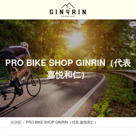
コ
ナ
ン
ビ
テ
ゲ
ン
ー
ツ
シ
へ
ョ
ス
ン
キ
に
ッ
移
PRO BIKE SHOP GINRIN（代表
プ
動
嘉悦和仁）
HOME
PRO BIKE SHOP GINRIN（代表 嘉悦和仁）