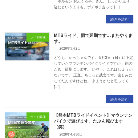
「ホルモン おふくろ亭」さん。 しっかり走り
込むというよりも、ボチボチ走って […]
続きを読む
MTBライド、雨で延期です…またやりま
ライド開催
す。
2026年5月2日
どうも、かっちゃんです。 5月3日（日）に予定
していたマウンテンバイクライドですが、 雨の
ため、延期にします。 いやー、これはしょうが
ないです。 正直、ちょっと残念です。楽しみに
してたんですけどね。 来ようかなと思ってく
[…]
続きを読む
【熊本MTBライドイベント】マウンテン
ライド開催
バイクで遊びます。たぶん転びます
（笑）
2026年4月30日