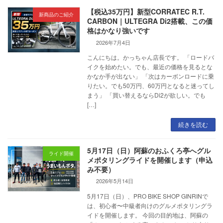
【税込35万円】新型CORRATEC R.T.
新商品のご紹介
CARBON｜ULTEGRA Di2搭載、この価
格はかなり強いです
2026年7月4日
こんにちは。かっちゃん店長です。 「ロードバ
イクを始めたい。でも、最近の価格を見るとな
かなか手が出ない」 「次はカーボンロードに乗
りたい。でも50万円、60万円となると迷ってし
まう」 「買い替えるならDi2が欲しい。でも
[…]
続きを読む
5月17日（日）阿蘇のおふくろ亭へグル
ライド開催
メポタリングライドを開催します（申込
み不要）
2026年5月14日
5月17日（日）、PRO BIKE SHOP GINRINで
は、初心者〜中級者向けのグルメポタリングラ
イドを開催します。 今回の目的地は、阿蘇の