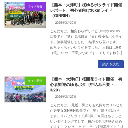
【熊本・大津町】桜ゆるポタライド開催
ライド報告
レポート｜初心者向け30kmライド
（GINRIN）
2026年3月30日
こんにちは。相変わらずリハビリ中のGINRIN
店長です（笑） 3月29日（日）桜ゆるポタライ
ド、無事開催しました。 結果から言います。
めちゃくちゃいいライドでした。 人数は…6名
（笑） いや、正直少なめです。でもですね […]
続きを読む
【熊本・大津町】桜開花ライド開催｜初
ライド開催
心者歓迎のゆるポタ（申込み不要・
3/29）
2026年3月27日
こんにちは。 最近、脚よりも気持ちのリハビリ
が必要なGINRIN店長です（笑） 懲りずにやり
ます。リハビリライド第3弾。 今回はちょっと
いいタイミングでして、桜がボチボチ咲き始め
てます。 ということで、 🌸「桜開花ライド […]