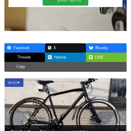
Facebook
X
Bluesky
Threads
Hatena
LINE
Copy
前の記事