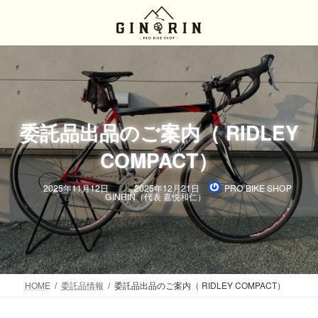
コ
ナ
ン
ビ
テ
ゲ
ン
ー
ツ
シ
へ
ョ
ス
ン
キ
に
委託品出品のご案内（ RIDLEY
ッ
移
プ
動
COMPACT）
最
2025年11月12日
2025年12月21日
PRO BIKE SHOP
終
GINRIN（代表 嘉悦和仁）
更
新
日
時
:
HOME
委託品情報
委託品出品のご案内（ RIDLEY COMPACT）