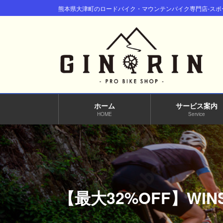
コ
ナ
熊本県大津町のロードバイク・マウンテンバイク専門店-スポー
ン
ビ
テ
ゲ
ン
ー
ツ
シ
へ
ョ
ス
ン
キ
に
ッ
移
ホーム
サービス案内
プ
動
HOME
Service
【最大32%OFF】W