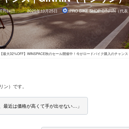
最
10月24日
2025年10月25日
PRO BIKE SHOP GINRIN（
終
更
新
日
時
:
【最大32%OFF】WINSPACE秋のセール開催中！今がロードバイク購入のチャンス | 
ンリン）です。
、最近は価格が高くて手が出せない…」