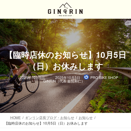
コ
ナ
ン
ビ
テ
ゲ
ン
ー
ツ
シ
へ
ョ
ス
ン
キ
に
【臨時店休のお知らせ】10月5日
ッ
移
プ
動
（日）お休みします
最
2025年10月5日
2025年10月5日
PRO BIKE SHOP
終
GINRIN（代表 嘉悦和仁）
更
新
日
時
:
HOME
ギンリン店長ブログ・お知らせ
お知らせ
【臨時店休のお知らせ】10月5日（日）お休みします