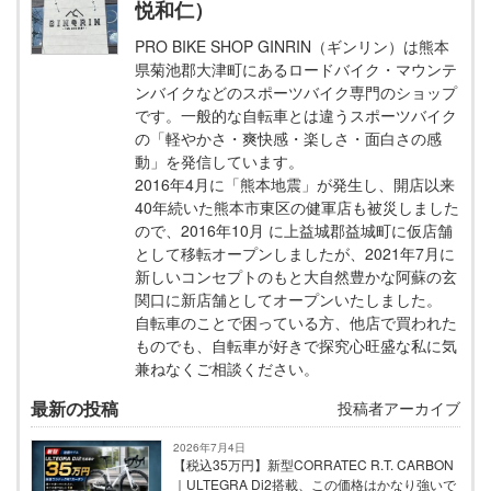
悦和仁）
PRO BIKE SHOP GINRIN（ギンリン）は熊本
県菊池郡大津町にあるロードバイク・マウンテ
ンバイクなどのスポーツバイク専門のショップ
です。一般的な自転車とは違うスポーツバイク
の「軽やかさ・爽快感・楽しさ・面白さの感
動」を発信しています。
2016年4月に「熊本地震」が発生し、開店以来
40年続いた熊本市東区の健軍店も被災しました
ので、2016年10月 に上益城郡益城町に仮店舗
として移転オープンしましたが、2021年7月に
新しいコンセプトのもと大自然豊かな阿蘇の玄
関口に新店舗としてオープンいたしました。
自転車のことで困っている方、他店で買われた
ものでも、自転車が好きで探究心旺盛な私に気
兼ねなくご相談ください。
最新の投稿
投稿者アーカイブ
2026年7月4日
【税込35万円】新型CORRATEC R.T. CARBON
｜ULTEGRA Di2搭載、この価格はかなり強いで