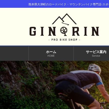
コ
ナ
熊本県大津町のロードバイク・マウンテンバイク専門店-スポー
ン
ビ
テ
ゲ
ン
ー
ツ
シ
へ
ョ
ス
ン
キ
に
ッ
移
ホーム
サービス案内
プ
動
HOME
Service