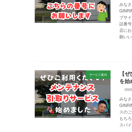
みなさ
GIN
ブサイ
話番号
店にお
願いいた
【ぜ
サービス案内
を始
202
みなさ
GIN
スのご
もちろ
スバイ