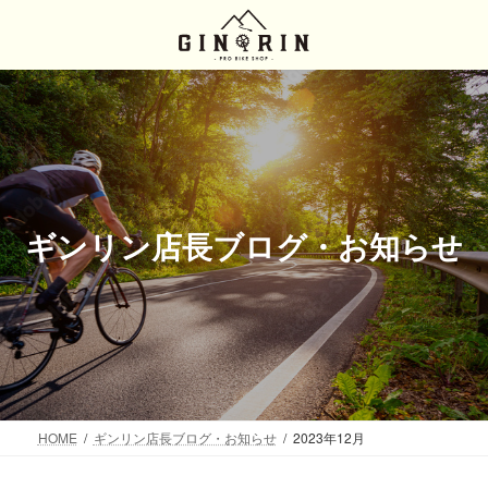
コ
ナ
ン
ビ
テ
ゲ
ン
ー
ツ
シ
へ
ョ
ス
ン
キ
に
ッ
移
プ
動
ギンリン店長ブログ・お知らせ
HOME
ギンリン店長ブログ・お知らせ
2023年12月