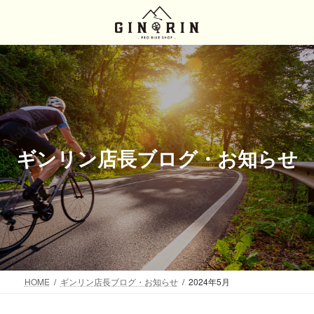
コ
ナ
ン
ビ
テ
ゲ
ン
ー
ツ
シ
へ
ョ
ス
ン
キ
に
ッ
移
プ
動
ギンリン店長ブログ・お知らせ
HOME
ギンリン店長ブログ・お知らせ
2024年5月