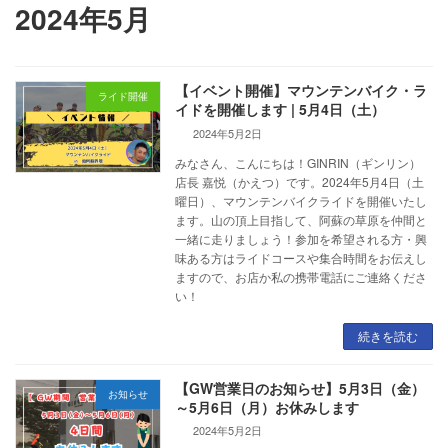
2024年5月
【イベント開催】マウンテンバイク・ラ
ライド開催
イドを開催します | 5月4日（土）
2024年5月2日
みなさん、こんにちは！GINRIN（ギンリン）
店長 嘉悦（かえつ）です。2024年5月4日（土
曜日）、マウンテンバイクライドを開催いたし
ます。山の頂上目指して、阿蘇の草原を仲間と
一緒に走りましょう！参加を希望される方・興
味ある方はライドコースや集合時間をお伝えし
ますので、お店か私の携帯電話にご連絡くださ
い！
続きを読む
【GW営業日のお知らせ】5月3日（金）
お知らせ
～5月6日（月）お休みします
2024年5月2日