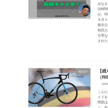
みなさ
GIN
が、R
９月１
報非公
初回入
引率な
された
【残
RIDLEY
（RID
202
こんに
イドを
間部は
く、安