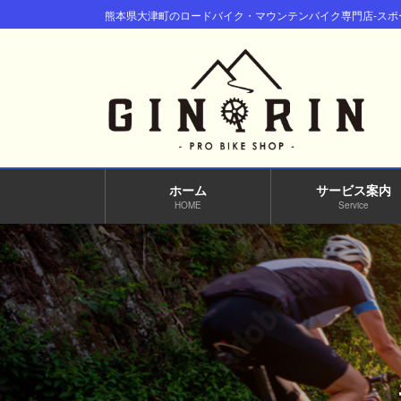
コ
ナ
熊本県大津町のロードバイク・マウンテンバイク専門店-スポー
ン
ビ
テ
ゲ
ン
ー
ツ
シ
へ
ョ
ス
ン
キ
に
ッ
移
ホーム
サービス案内
プ
動
HOME
Service