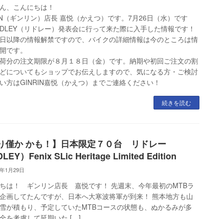
ん、こんにちは！
RIN（ギンリン）店長 嘉悦（かえつ）です。7月26日（水）です
IDLEY（リドレー）発表会に行って来た際に入手した情報です！
日以降の情報解禁ですので、バイクの詳細情報は今のところは情
開です。
荷分の注文期限が８月１８日（金）です。納期や初回ご注文の割
どについてもショップでお伝えしますので、気になる方・ご検討
い方はGINRIN嘉悦（かえつ）までご連絡ください！
続きを読む
り僅か かも！】日本限定７０台 リドレー
LEY）Fenix SLic Heritage Limited Edition
3年1月29日
ちは！ ギンリン店長 嘉悦です！ 先週末、今年最初のMTBラ
企画してたんですが、日本へ大寒波将軍が到来！ 熊本地方も山
雪が積もり、予定していたMTBコースの状態も、ぬかるみが多
全を考慮して延期いた […]