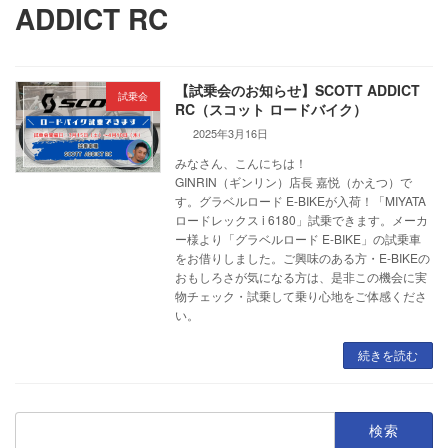
ADDICT RC
【試乗会のお知らせ】SCOTT ADDICT
試乗会
RC（スコット ロードバイク）
2025年3月16日
みなさん、こんにちは！
GINRIN（ギンリン）店長 嘉悦（かえつ）で
す。グラベルロード E-BIKEが入荷！「MIYATA
ロードレックス i 6180」試乗できます。メーカ
ー様より「グラベルロード E-BIKE」の試乗車
をお借りしました。ご興味のある方・E-BIKEの
おもしろさが気になる方は、是非この機会に実
物チェック・試乗して乗り心地をご体感くださ
い。
続きを読む
検
索: