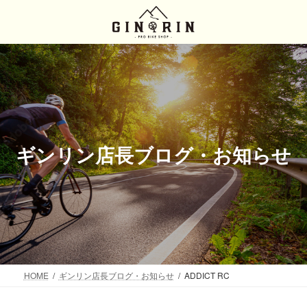
コ
ナ
ン
ビ
テ
ゲ
ン
ー
ツ
シ
へ
ョ
ス
ン
キ
に
ッ
移
プ
動
ギンリン店長ブログ・お知らせ
HOME
ギンリン店長ブログ・お知らせ
ADDICT RC