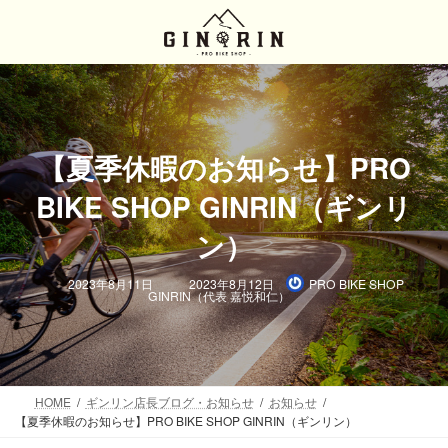
コ
ナ
ン
ビ
テ
ゲ
ン
ー
ツ
シ
へ
ョ
ス
ン
キ
に
【夏季休暇のお知らせ】PRO
ッ
移
BIKE SHOP GINRIN（ギンリ
プ
動
ン）
最
2023年8月11日
2023年8月12日
PRO BIKE SHOP
終
GINRIN（代表 嘉悦和仁）
更
新
日
時
:
HOME
ギンリン店長ブログ・お知らせ
お知らせ
【夏季休暇のお知らせ】PRO BIKE SHOP GINRIN（ギンリン）