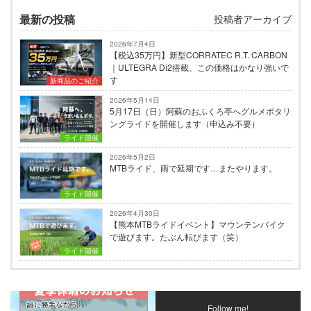
最新の投稿
投稿者アーカイブ
2026年7月4日
【税込35万円】新型CORRATEC R.T. CARBON
｜ULTEGRA Di2搭載、この価格はかなり強いで
す
新商品のご紹介
2026年5月14日
5月17日（日）阿蘇のおふくろ亭へグルメポタリ
ングライドを開催します（申込み不要）
ライド開催
2026年5月2日
MTBライド、雨で延期です…またやります。
ライド開催
2026年4月30日
【熊本MTBライドイベント】マウンテンバイク
で遊びます。たぶん転びます（笑）
ライド開催
Follow me!