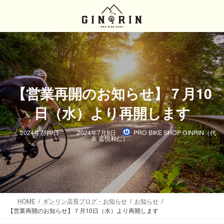
コ
ナ
ン
ビ
テ
ゲ
ン
ー
ツ
シ
へ
ョ
ス
ン
キ
に
【営業再開のお知らせ】７月10
ッ
移
プ
動
日（水）より再開します
最
2024年7月9日
2024年7月9日
PRO BIKE SHOP GINRIN（代
終
表 嘉悦和仁）
更
新
日
時
:
HOME
ギンリン店長ブログ・お知らせ
お知らせ
【営業再開のお知らせ】７月10日（水）より再開します