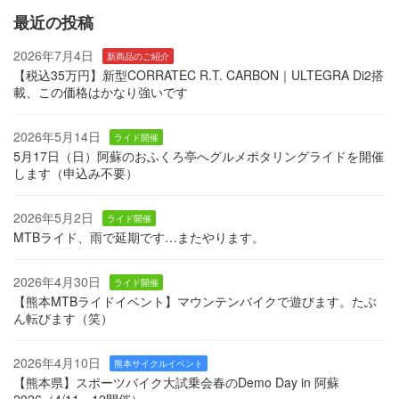
最近の投稿
2026年7月4日
新商品のご紹介
【税込35万円】新型CORRATEC R.T. CARBON｜ULTEGRA Di2搭
載、この価格はかなり強いです
2026年5月14日
ライド開催
5月17日（日）阿蘇のおふくろ亭へグルメポタリングライドを開催
します（申込み不要）
2026年5月2日
ライド開催
MTBライド、雨で延期です…またやります。
2026年4月30日
ライド開催
【熊本MTBライドイベント】マウンテンバイクで遊びます。たぶ
ん転びます（笑）
2026年4月10日
熊本サイクルイベント
【熊本県】スポーツバイク大試乗会春のDemo Day in 阿蘇
2026（4/11・12開催）