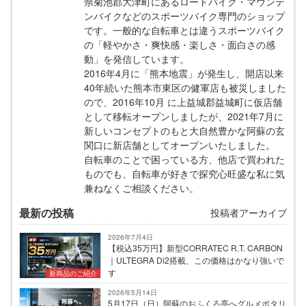
県菊池郡大津町にあるロードバイク・マウンテ
ンバイクなどのスポーツバイク専門のショップ
です。一般的な自転車とは違うスポーツバイク
の「軽やかさ・爽快感・楽しさ・面白さの感
動」を発信しています。
2016年4月に「熊本地震」が発生し、開店以来
40年続いた熊本市東区の健軍店も被災しました
ので、2016年10月 に上益城郡益城町に仮店舗
として移転オープンしましたが、2021年7月に
新しいコンセプトのもと大自然豊かな阿蘇の玄
関口に新店舗としてオープンいたしました。
自転車のことで困っている方、他店で買われた
ものでも、自転車が好きで探究心旺盛な私に気
兼ねなくご相談ください。
最新の投稿
投稿者アーカイブ
2026年7月4日
【税込35万円】新型CORRATEC R.T. CARBON
｜ULTEGRA Di2搭載、この価格はかなり強いで
す
新商品のご紹介
2026年5月14日
5月17日（日）阿蘇のおふくろ亭へグルメポタリ