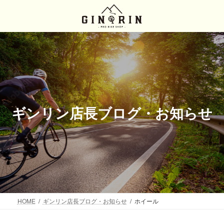
コ
ナ
ン
ビ
テ
ゲ
ン
ー
ツ
シ
へ
ョ
ス
ン
キ
に
ッ
移
プ
動
ギンリン店長ブログ・お知らせ
HOME
ギンリン店長ブログ・お知らせ
ホイール