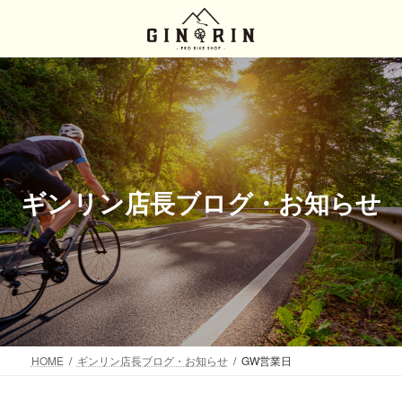
コ
ナ
ン
ビ
テ
ゲ
ン
ー
ツ
シ
へ
ョ
ス
ン
キ
に
ッ
移
プ
動
ギンリン店長ブログ・お知らせ
HOME
ギンリン店長ブログ・お知らせ
GW営業日