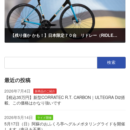
【残り僅か かも！】日本限定７０台 リドレー（RIDLEY）Fenix SLic Heritage Limited Edition
2023年1月29日
検
索:
最近の投稿
2026年7月4日
新商品のご紹介
【税込35万円】新型CORRATEC R.T. CARBON｜ULTEGRA Di2搭
載、この価格はかなり強いです
2026年5月14日
ライド開催
5月17日（日）阿蘇のおふくろ亭へグルメポタリングライドを開催
します（申込み不要）