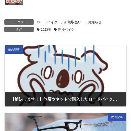
ロードバイク
、
新規取扱い
、
お知らせ
カテゴリー
タグ
2023年
毘沙バイク
前の記事
【解決します！】他店やネットで購入したロードバイク機材、持込・組立お任せください！
2023年1月11日
次の記事