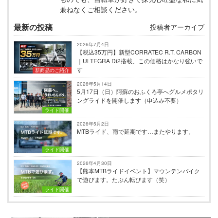
兼ねなくご相談ください。
最新の投稿
投稿者アーカイブ
2026年7月4日
【税込35万円】新型CORRATEC R.T. CARBON
｜ULTEGRA Di2搭載、この価格はかなり強いで
す
新商品のご紹介
2026年5月14日
5月17日（日）阿蘇のおふくろ亭へグルメポタリ
ングライドを開催します（申込み不要）
ライド開催
2026年5月2日
MTBライド、雨で延期です…またやります。
ライド開催
2026年4月30日
【熊本MTBライドイベント】マウンテンバイク
で遊びます。たぶん転びます（笑）
ライド開催