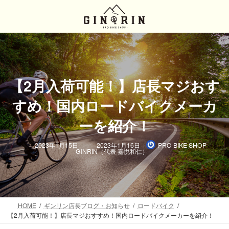
コ
ナ
ン
ビ
テ
ゲ
ン
ー
ツ
シ
へ
ョ
ス
ン
キ
に
【2月入荷可能！】店長マジおす
ッ
移
すめ！国内ロードバイクメーカ
プ
動
ーを紹介！
最
2023年1月15日
2023年1月16日
PRO BIKE SHOP
終
GINRIN（代表 嘉悦和仁）
更
新
日
時
:
HOME
ギンリン店長ブログ・お知らせ
ロードバイク
【2月入荷可能！】店長マジおすすめ！国内ロードバイクメーカーを紹介！