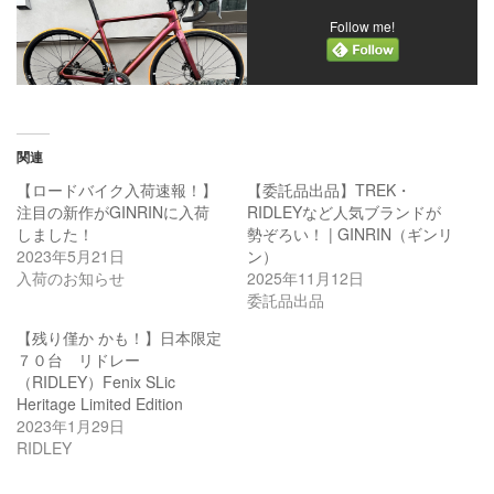
Follow me!
関連
【ロードバイク入荷速報！】
【委託品出品】TREK・
注目の新作がGINRINに入荷
RIDLEYなど人気ブランドが
しました！
勢ぞろい！ | GINRIN（ギンリ
2023年5月21日
ン）
入荷のお知らせ
2025年11月12日
委託品出品
【残り僅か かも！】日本限定
７０台 リドレー
（RIDLEY）Fenix SLic
Heritage Limited Edition
2023年1月29日
RIDLEY